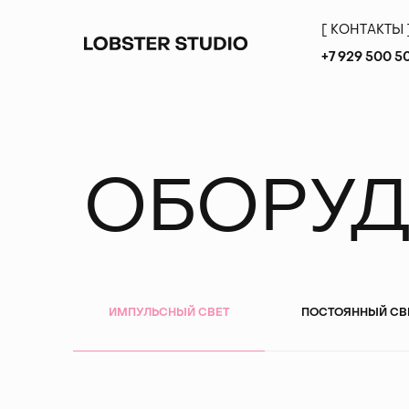
[
К
О
Н
Т
А
К
Т
Ы
[
К
О
Н
Т
А
К
Т
Ы
+7 929 500 5
ОБОРУД
ИМПУЛЬСНЫЙ СВЕТ
ПОСТОЯННЫЙ СВ