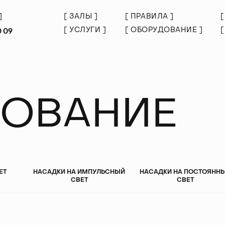
]
[
З
А
Л
Ы
]
[
П
Р
А
В
И
Л
А
]
[
]
[
З
А
Л
Ы
]
[
П
Р
А
В
И
Л
А
]
[
[
У
С
Л
У
Г
И
]
[
О
Б
О
Р
У
Д
О
В
А
Н
И
Е
]
[
0 09
[
У
С
Л
У
Г
И
]
[
О
Б
О
Р
У
Д
О
В
А
Н
И
Е
]
[
ОВАНИЕ
ЕТ
НАСАДКИ НА ИМПУЛЬСНЫЙ
НАСАДКИ НА ПОСТОЯНН
СВЕТ
СВЕТ