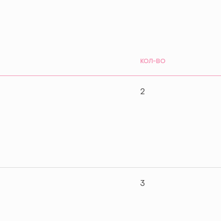
КОЛ-ВО
2
3