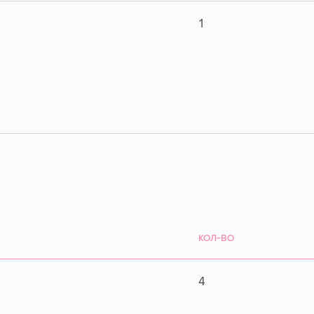
1
КОЛ-ВО
4