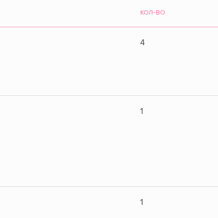
КОЛ-ВО
4
1
1