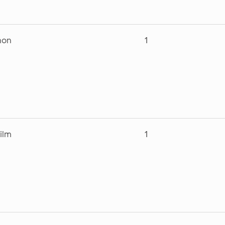
non
1
ilm
1