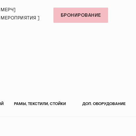
М
Е
Р
Ч
]
М
Е
Р
Ч
]
БРОНИРОВАНИЕ
М
Е
Р
О
П
Р
И
Я
Т
И
Я
]
М
Е
Р
О
П
Р
И
Я
Т
И
Я
]
ЫЙ
РАМЫ, ТЕКСТИЛИ, СТОЙКИ
ДОП. ОБОРУДОВАНИЕ